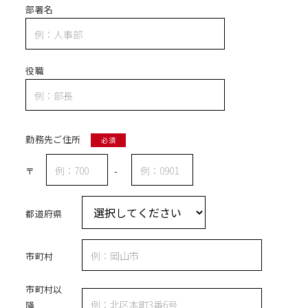
部署名
役職
勤務先ご住所
必須
〒
-
都道府県
市町村
市町村以
降