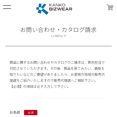
ABOUT
お問い合わせ・カタログ請求
カンコービズウェアについて
CONTACT
COMPANY
会社案内
SDGs
SDGs達成に向けての取り組み
商品に関するお問い合わせやカタログのご請求は、弊社担当で
対応させていただきます。その後、商品を見てみたい、価格を
ORIGINAL UNIFORM
知りたいなどのご要望がありましたら、お客様の地域の販売代
オリジナルユニフォーム
理店をご紹介いたしますので販売代理店へご相談下さい。
BRAND
【必須】の項目は必ず入力して下さい。
ブランド
- PROFeeling
- CrossWos
お名前
必須