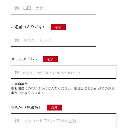
TO COMPANIES
法人のお客様へ
VOICE OF THE FIELD
お名前（ふりがな）
必須
制作現場
INTRODUCTION
EXAMPLE
メールアドレス
導入事例
必須
NEWS
お知らせ
※半角英数
※お間違えのないようにご入力ください。間違えるとE-mailでのお返
プライバシーポリシー
在庫照会
FTB328カラーカスタム
事ができなくなります。
会社名（施設名）
必須