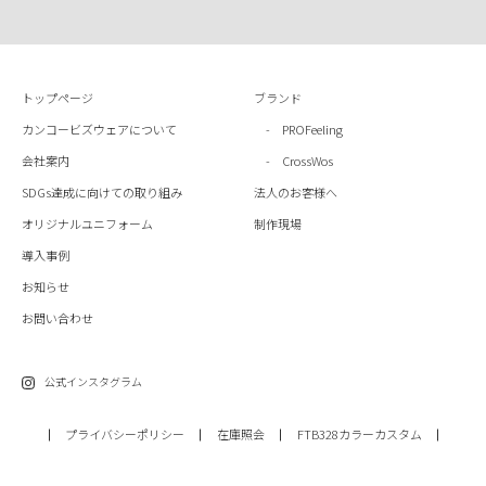
トップページ
ブランド
カンコービズウェアについて
- PROFeeling
会社案内
- CrossWos
SDGs達成に向けての取り組み
法人のお客様へ
オリジナルユニフォーム
制作現場
導入事例
お知らせ
お問い合わせ
公式インスタグラム
プライバシーポリシー
在庫照会
FTB328カラーカスタム