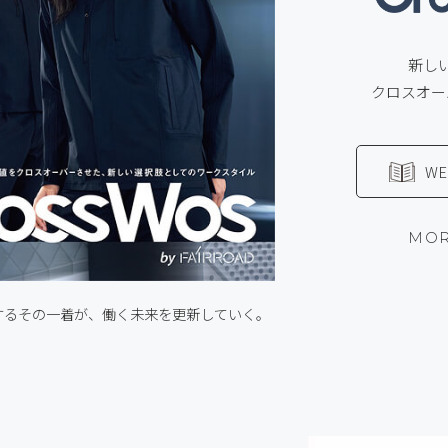
新し
クロスオー
W
MO
するその一着が、
働く未来を更新していく。